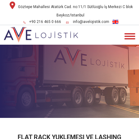
Göztepe Mahallesi Atatürk Cad. no:11/1 Sütlüoğlu İş Merkezi C blok
Beykoz/Istanbul
+90 216 465 0 666
info@avelojistik.com
FLAT RACK YUKLEMESI VE LASHING