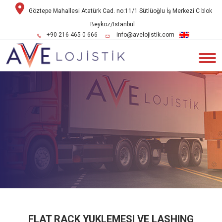
Göztepe Mahallesi Atatürk Cad. no:11/1 Sütlüoğlu İş Merkezi C blok
Beykoz/Istanbul
+90 216 465 0 666
info@avelojistik.com
FLAT RACK YUKLEMESI VE LASHING