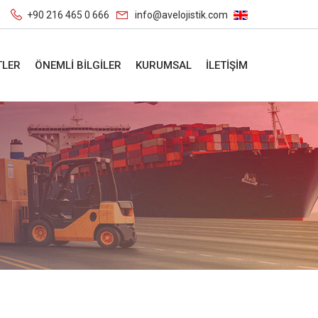
+90 216 465 0 666
info@avelojistik.com
TLER
ÖNEMLİ BİLGİLER
KURUMSAL
İLETİŞİM